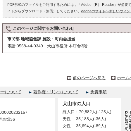
PDF形式のファイルをご利用するためには，「Adobe（R） Reader」が必要
イトからダウンロード（無償）してください。
Adobeのサイトへ新しいウィ
このページに関する
お問い合わせ
市民部 地域協働課 施設・町内会担当
電話:0568-44-0349 犬山市役所 本庁舎3階
前のページへ戻る
ホーム
シーについて
著作権・リンクについて
免責事項
犬山市の人口
総人口：70,882人(-125人)
0020232157
男性 ：35,188人(-36人)
字東畑36
女性 ：35,694人(-89人)