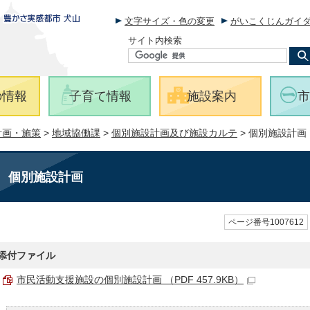
文字サイズ・色の変更
がいこくじんガイ
サイト内検索
の情報
子育て情報
施設案内
市
計画・施策
>
地域協働課
>
個別施設計画及び施設カルテ
> 個別施設計画
個別施設計画
ページ番号1007612
添付ファイル
市民活動支援施設の個別施設計画 （PDF 457.9KB）