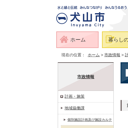
ホーム
暮らし
現在の位置：
ホーム
>
市政情報
>
市政情報
計画・施策
地域協働課
個別施設計画及び施設カルテ