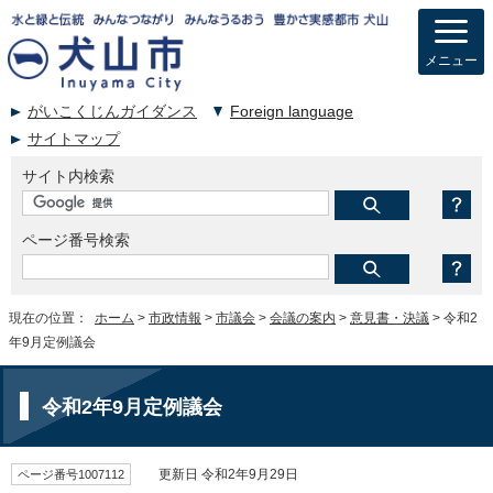
メニュー
がいこくじんガイダンス
Foreign language
サイトマップ
サイト内検索
ページ番号検索
現在の位置：
ホーム
>
市政情報
>
市議会
>
会議の案内
>
意見書・決議
> 令和2
年9月定例議会
令和2年9月定例議会
ページ番号1007112
更新日 令和2年9月29日