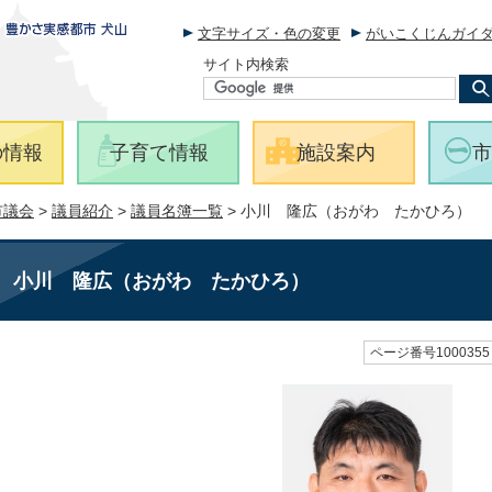
文字サイズ・色の変更
がいこくじんガイ
サイト内検索
の情報
子育て情報
施設案内
市
市議会
>
議員紹介
>
議員名簿一覧
> 小川 隆広（おがわ たかひろ）
小川 隆広（おがわ たかひろ）
ページ番号1000355