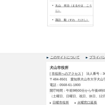
丸山 幸治（まるやま こう
じ）
諏訪 毅（すわ たけし）
このサイトについて
プライバ
犬山市役所
[
市役所へのアクセス
] 法人番号：300
〒484-8501 愛知県犬山市大字犬山
電話：0568-61-1800
開庁時間：午前9時00分から午後4時0
（土曜日、日曜日、祝日、休日、12月
日曜市役所
火曜窓口延長