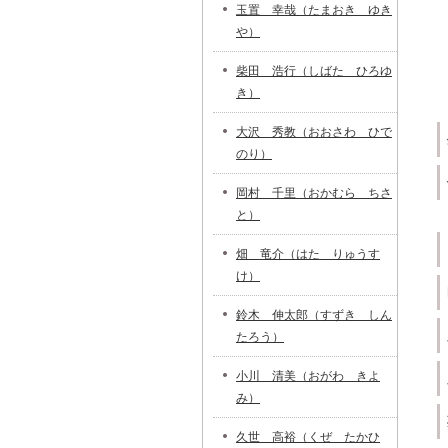
玉置 幸哉（たまおき ゆき
や）
柴田 浩行（しばた ひろゆ
き）
大沢 秀教（おおさわ ひで
のり）
岡村 千里（おかむら ちさ
と）
畑 竜介（はた りゅうす
け）
鈴木 伸太郎（すずき しん
たろう）
小川 清美（おがわ きよ
み）
久世 高裕（くぜ たかひ