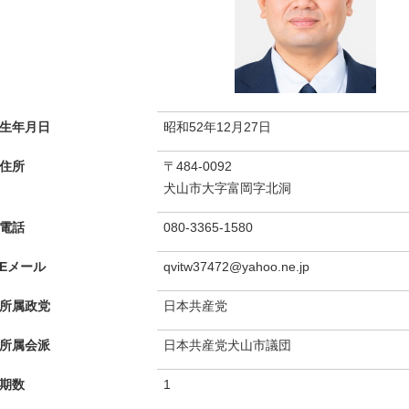
生年月日
昭和52年12月27日
住所
〒484-0092
犬山市大字富岡字北洞
電話
080-3365-1580
Eメール
qvitw37472@yahoo.ne.jp
所属政党
日本共産党
所属会派
日本共産党犬山市議団
期数
1