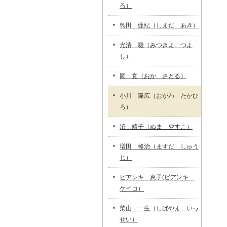
ろ）
島田 亜紀（しまだ あき）
光清 毅（みつきよ つよ
し）
岡 覚（おか さとる）
小川 隆広（おがわ たかひ
ろ）
沼 靖子（ぬま やすこ）
増田 修治（ますだ しゅう
じ）
ビアンキ 恵子(ビアンキ
ケイコ）
柴山 一生（しばやま いっ
せい）