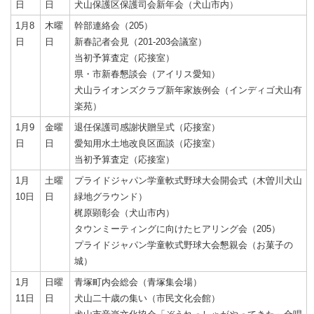
日
日
犬山保護区保護司会新年会（犬山市内）
1月8
木曜
幹部連絡会（205）
日
日
新春記者会見（201-203会議室）
当初予算査定（応接室）
県・市新春懇談会（アイリス愛知）
犬山ライオンズクラブ新年家族例会（インディゴ犬山有
楽苑）
1月9
金曜
退任保護司感謝状贈呈式（応接室）
日
日
愛知用水土地改良区面談（応接室）
当初予算査定（応接室）
1月
土曜
プライドジャパン学童軟式野球大会開会式（木曽川犬山
10日
日
緑地グラウンド）
梶原顕彰会（犬山市内）
タウンミーティングに向けたヒアリング会（205）
プライドジャパン学童軟式野球大会懇親会（お菓子の
城）
1月
日曜
青塚町内会総会（青塚集会場）
11日
日
犬山二十歳の集い（市民文化会館）