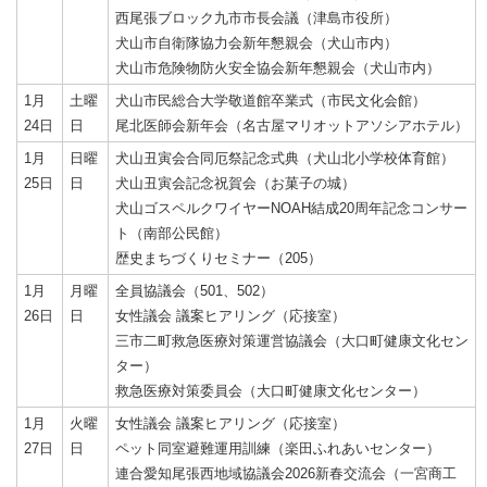
西尾張ブロック九市市長会議（津島市役所）
犬山市自衛隊協力会新年懇親会（犬山市内）
犬山市危険物防火安全協会新年懇親会（犬山市内）
1月
土曜
犬山市民総合大学敬道館卒業式（市民文化会館）
24日
日
尾北医師会新年会（名古屋マリオットアソシアホテル）
1月
日曜
犬山丑寅会合同厄祭記念式典（犬山北小学校体育館）
25日
日
犬山丑寅会記念祝賀会（お菓子の城）
犬山ゴスペルクワイヤーNOAH結成20周年記念コンサー
ト（南部公民館）
歴史まちづくりセミナー（205）
1月
月曜
全員協議会（501、502）
26日
日
女性議会 議案ヒアリング（応接室）
三市二町救急医療対策運営協議会（大口町健康文化セン
ター）
救急医療対策委員会（大口町健康文化センター）
1月
火曜
女性議会 議案ヒアリング（応接室）
27日
日
ペット同室避難運用訓練（楽田ふれあいセンター）
連合愛知尾張西地域協議会2026新春交流会（一宮商工