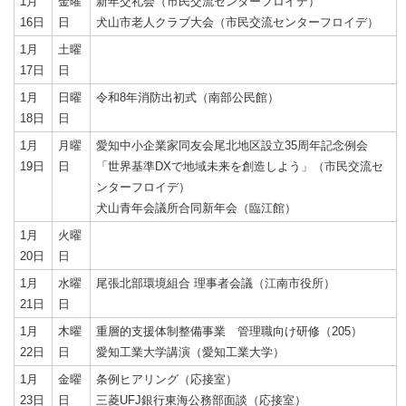
1月
金曜
新年交礼会（市民交流センターフロイデ）
16日
日
犬山市老人クラブ大会（市民交流センターフロイデ）
1月
土曜
17日
日
1月
日曜
令和8年消防出初式（南部公民館）
18日
日
1月
月曜
愛知中小企業家同友会尾北地区設立35周年記念例会
19日
日
「世界基準DXで地域未来を創造しよう」（市民交流セ
ンターフロイデ）
犬山青年会議所合同新年会（臨江館）
1月
火曜
20日
日
1月
水曜
尾張北部環境組合 理事者会議（江南市役所）
21日
日
1月
木曜
重層的支援体制整備事業 管理職向け研修（205）
22日
日
愛知工業大学講演（愛知工業大学）
1月
金曜
条例ヒアリング（応接室）
23日
日
三菱UFJ銀行東海公務部面談（応接室）