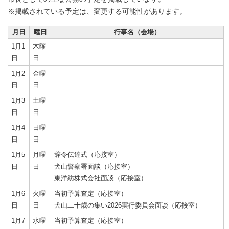
※掲載されている予定は、変更する可能性があります。
月日
曜日
行事名（会場）
1月1
木曜
日
日
1月2
金曜
日
日
1月3
土曜
日
日
1月4
日曜
日
日
1月5
月曜
辞令伝達式（応接室）
日
日
犬山警察署面談（応接室）
東洋紡株式会社面談（応接室）
1月6
火曜
当初予算査定（応接室）
日
日
犬山二十歳の集い2026実行委員会面談（応接室）
1月7
水曜
当初予算査定（応接室）