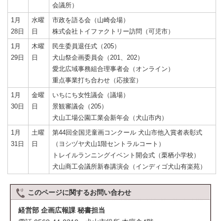
会議所）
1月
水曜
市政を語る会（山崎会場）
28日
日
株式会社トイファクトリー訪問（可児市）
1月
木曜
民生委員退任式（205）
29日
日
犬山祭企画委員会（201、202）
愛北広域事務組合理事者会（オンライン）
重点事業打ち合わせ（応接室）
1月
金曜
いちにち女性議会（議場）
30日
日
景観審議会（205）
犬山工場公園工業会新年会（犬山市内）
1月
土曜
第44回全国児童画コンクール 犬山市他入賞者表彰式
31日
日
（ヨシヅヤ犬山1階セントラルコート）
トレイルランニングイベント開会式（栗栖小学校）
犬山商工会議所新春講演会（インディゴ犬山有楽苑）
このページに関する
お問い合わせ
経営部 企画広報課 秘書担当