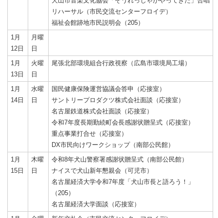
犬山市音楽文化協会「ぞうれっしゃがやってきた」合唱
リハーサル（市民交流センターフロイデ）
福祉会館跡地市民説明会（205）
1月
月曜
12日
日
1月
火曜
尾張北部環境組合行政視察（広島市環境局工場）
13日
日
1月
水曜
国民健康保険運営協議会答申（応接室）
14日
日
サントリープロダクツ株式会社面談（応接室）
名古屋鉄道株式会社面談（応接室）
令和7年度長期勤続町会長感謝状贈呈式（応接室）
重点事業打合せ（応接室）
DX市民向けワークショップ（南部公民館）
1月
木曜
令和8年犬山警察署感謝状贈呈式（南部公民館）
15日
日
ナイスで犬山新年懇親会（可児市）
名古屋経済大学令和7年度「犬山市長と語ろう！」
（205）
名古屋経済大学面談（応接室）