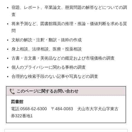
宿題、レポート、卒業論文、懸賞問題の解答などについての調
査
将来予測など、図書館職員の推理・推論・価値判断を求める質
問
文献の解読・注釈・翻訳・抜粋の作成
身上相談、法律相談、医療・投薬相談
古書・古文書・美術品などの鑑定および市場価格の調査
個人のプライバシーに関わる事柄の調査
合理的な検索手段のない記事や写真などの調査
このページに関する
お問い合わせ
図書館
電話:0568-62-6300 〒484-0083 犬山市大字犬山字東古
券322番地1