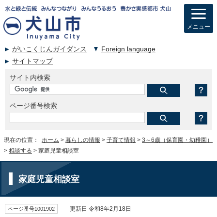
メニュー
がいこくじんガイダンス
Foreign language
サイトマップ
サイト内検索
ページ番号検索
現在の位置：
ホーム
>
暮らしの情報
>
子育て情報
>
3～6歳（保育園・幼稚園）
>
相談する
> 家庭児童相談室
家庭児童相談室
ページ番号1001902
更新日 令和8年2月18日