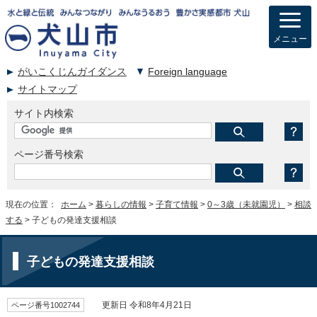
メニュー
がいこくじんガイダンス
Foreign language
サイトマップ
サイト内検索
ページ番号検索
現在の位置：
ホーム
>
暮らしの情報
>
子育て情報
>
0～3歳（未就園児）
>
相談
する
> 子どもの発達支援相談
子どもの発達支援相談
ページ番号1002744
更新日 令和8年4月21日